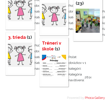
(23)
obrázkov v
1
Počet
kategórii:
obrázkov v
1
Poč
Kategória
kategórii:
obr
598x
navštívená:
Kategória
kate
394x
navštívená:
Kat
nav
3. trieda
(1)
Tréneri v
Počet
škole
(1)
obrázkov v
1
kategórii:
Počet
Kategória
obrázkov v
1
354x
navštívená:
kategórii:
Kategória
281x
navštívená:
Powered by
Phoca Gallery